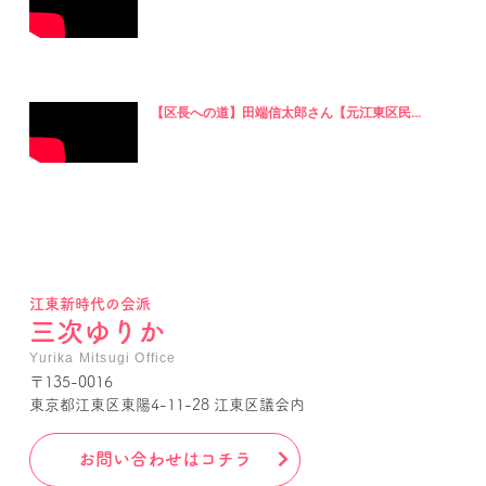
【区長への道】田端信太郎さん【元江東区民...
江東新時代の会派
三次ゆりか
Yurika Mitsugi Office
〒135-0016
東京都江東区東陽4-11-28 江東区議会内
お問い合わせはコチラ