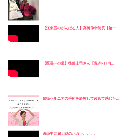
【江東区のがんばる人】髙橋伸幸院長【第一...
【区長への道】後藤圭司さん【豊洲PIT内...
鼠径ヘルニアの手術を経験して改めて感じた...
選挙中に届く謎のハガキ。。。。