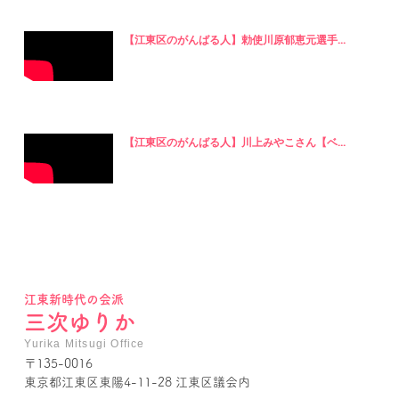
【江東区のがんばる人】勅使川原郁恵元選手...
【江東区のがんばる人】川上みやこさん【ベ...
江東新時代の会派
三次ゆりか
Yurika Mitsugi Office
〒135-0016
東京都江東区東陽4-11-28 江東区議会内