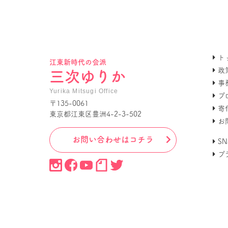
ト
江東新時代の会派
政
三次ゆりか
事
Yurika Mitsugi Office
プ
〒135-0061
寄
東京都江東区豊洲4-2-3-502
お
お問い合わせはコチラ
S
プ