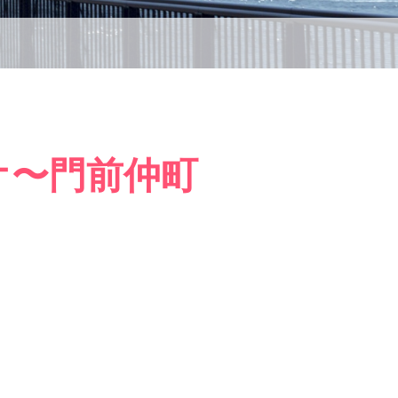
オ〜門前仲町